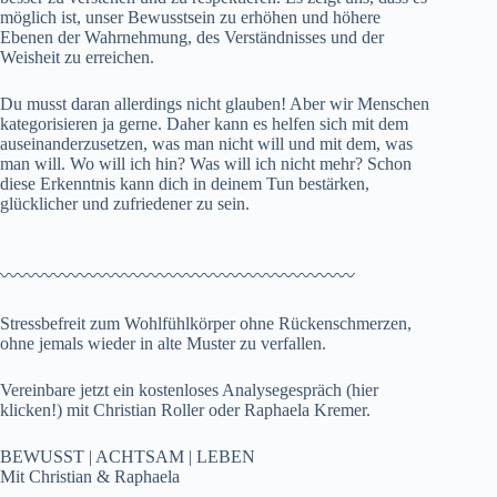
möglich ist, unser Bewusstsein zu erhöhen und höhere
Ebenen der Wahrnehmung, des Verständnisses und der
Weisheit zu erreichen.
Du musst daran allerdings nicht glauben! Aber wir Menschen
kategorisieren ja gerne. Daher kann es helfen sich mit dem
auseinanderzusetzen, was man nicht will und mit dem, was
man will. Wo will ich hin? Was will ich nicht mehr? Schon
diese Erkenntnis kann dich in deinem Tun bestärken,
glücklicher und zufriedener zu sein.
〰️〰️〰️〰️〰️〰️〰️〰️〰️〰️〰️〰️〰️〰️〰️〰️〰️〰️〰️〰️
Stressbefreit zum Wohlfühlkörper ohne Rückenschmerzen,
ohne jemals wieder in alte Muster zu verfallen.
Vereinbare jetzt ein
kostenloses Analysegespräch (hier
klicken!)
mit Christian Roller oder Raphaela Kremer.
BEWUSST | ACHTSAM | LEBEN
Mit Christian & Raphaela