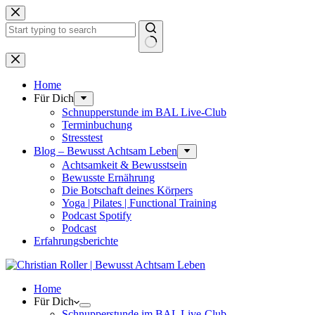
Zum
Inhalt
springen
Keine
Ergebnisse
Home
Für Dich
Schnupperstunde im BAL Live-Club
Terminbuchung
Stresstest
Blog – Bewusst Achtsam Leben
Achtsamkeit & Bewusstsein
Bewusste Ernährung
Die Botschaft deines Körpers
Yoga | Pilates | Functional Training
Podcast Spotify
Podcast
Erfahrungsberichte
Home
Für Dich
Schnupperstunde im BAL Live-Club