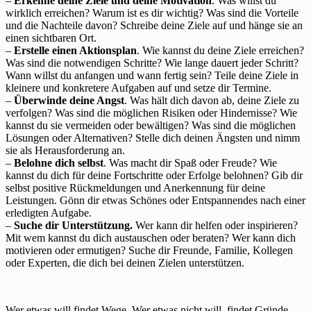
–
Erkenne deine Ziele und deine Motivation
. Was willst du
wirklich erreichen? Warum ist es dir wichtig? Was sind die Vorteile
und die Nachteile davon? Schreibe deine Ziele auf und hänge sie an
einen sichtbaren Ort.
–
Erstelle einen Aktionsplan
. Wie kannst du deine Ziele erreichen?
Was sind die notwendigen Schritte? Wie lange dauert jeder Schritt?
Wann willst du anfangen und wann fertig sein? Teile deine Ziele in
kleinere und konkretere Aufgaben auf und setze dir Termine.
–
Überwinde deine Angst
. Was hält dich davon ab, deine Ziele zu
verfolgen? Was sind die möglichen Risiken oder Hindernisse? Wie
kannst du sie vermeiden oder bewältigen? Was sind die möglichen
Lösungen oder Alternativen? Stelle dich deinen Ängsten und nimm
sie als Herausforderung an.
–
Belohne dich selbst
. Was macht dir Spaß oder Freude? Wie
kannst du dich für deine Fortschritte oder Erfolge belohnen? Gib dir
selbst positive Rückmeldungen und Anerkennung für deine
Leistungen. Gönn dir etwas Schönes oder Entspannendes nach einer
erledigten Aufgabe.
–
Suche dir Unterstützung.
Wer kann dir helfen oder inspirieren?
Mit wem kannst du dich austauschen oder beraten? Wer kann dich
motivieren oder ermutigen? Suche dir Freunde, Familie, Kollegen
oder Experten, die dich bei deinen Zielen unterstützen.
Wer etwas will findet Wege. Wer etwas nicht will, findet Gründe.