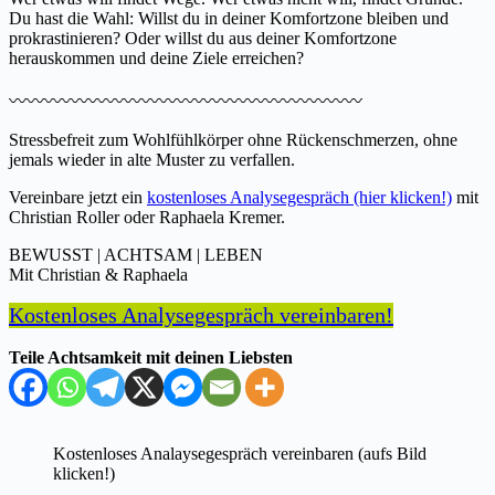
Du hast die Wahl: Willst du in deiner Komfortzone bleiben und
prokrastinieren? Oder willst du aus deiner Komfortzone
herauskommen und deine Ziele erreichen?
〰️〰️〰️〰️〰️〰️〰️〰️〰️〰️〰️〰️〰️〰️〰️〰️〰️〰️〰️〰️
Stressbefreit zum Wohlfühlkörper ohne Rückenschmerzen, ohne
jemals wieder in alte Muster zu verfallen.
Vereinbare jetzt ein
kostenloses Analysegespräch (hier klicken!)
mit
Christian Roller oder Raphaela Kremer.
BEWUSST | ACHTSAM | LEBEN
Mit Christian & Raphaela
Kostenloses Analysegespräch vereinbaren!
Teile Achtsamkeit mit deinen Liebsten
Kostenloses Analaysegespräch vereinbaren (aufs Bild
klicken!)