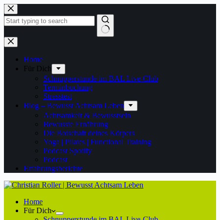
Zum
Inhalt
springen
Keine
Ergebnisse
Home
Für Dich
Schnupperstunde im BAL Live-Club
Terminbuchung
Stresstest
Blog – Bewusst Achtsam Leben
Achtsamkeit & Bewusstsein
Bewusste Ernährung
Die Botschaft deines Körpers
Yoga | Pilates | Functional Training
Podcast Spotify
Podcast
Erfahrungsberichte
Home
Für Dich
Schnupperstunde im BAL Live-Club