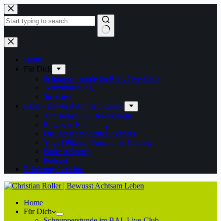
Zum
Inhalt
springen
Keine
Ergebnisse
Home
Für Dich
Schnupperstunde im BAL Live-Club
Terminbuchung
Stresstest
Blog – Bewusst Achtsam Leben
Achtsamkeit & Bewusstsein
Bewusste Ernährung
Die Botschaft deines Körpers
Yoga | Pilates | Functional Training
Podcast Spotify
Podcast
Erfahrungsberichte
Home
Für Dich
Schnupperstunde im BAL Live-Club