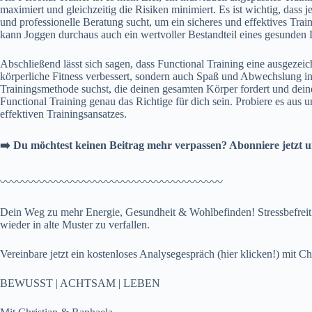
maximiert und gleichzeitig die Risiken minimiert. Es ist wichtig, dass 
und professionelle Beratung sucht, um ein sicheres und effektives Tra
kann Joggen durchaus auch ein wertvoller Bestandteil eines gesunden L
Abschließend lässt sich sagen, dass Functional Training eine ausgezeich
körperliche Fitness verbessert, sondern auch Spaß und Abwechslung i
Trainingsmethode suchst, die deinen gesamten Körper fordert und deine
Functional Training genau das Richtige für dich sein. Probiere es aus u
effektiven Trainingsansatzes.
➡️ Du möchtest keinen Beitrag mehr verpassen? Abonniere jetzt u
〰️〰️〰️〰️〰️〰️〰️〰️〰️〰️〰️〰️〰️〰️〰️〰️〰️〰️〰️〰️
Dein Weg zu mehr Energie, Gesundheit & Wohlbefinden! Stressbefrei
wieder in alte Muster zu verfallen.
Vereinbare jetzt ein
kostenloses Analysegespräch (hier klicken!)
mit Chr
BEWUSST | ACHTSAM | LEBEN