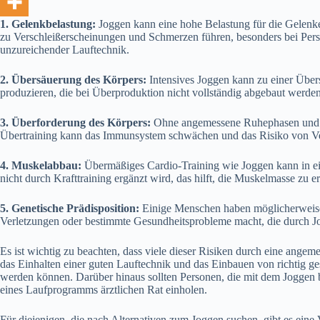
1. Gelenkbelastung:
Joggen kann eine hohe Belastung für die Gelenke
zu Verschleißerscheinungen und Schmerzen führen, besonders bei Per
unzureichender Lauftechnik.
2. Übersäuerung des Körpers:
Intensives Joggen kann zu einer Über
produzieren, die bei Überproduktion nicht vollständig abgebaut werd
3. Überforderung des Körpers:
Ohne angemessene Ruhephasen und 
Übertraining kann das Immunsystem schwächen und das Risiko von Ve
4. Muskelabbau:
Übermäßiges Cardio-Training wie Joggen kann in ei
nicht durch Krafttraining ergänzt wird, das hilft, die Muskelmasse zu 
5. Genetische Prädisposition:
Einige Menschen haben möglicherweise e
Verletzungen oder bestimmte Gesundheitsprobleme macht, die durch 
Es ist wichtig zu beachten, dass viele dieser Risiken durch eine ange
das Einhalten einer guten Lauftechnik und das Einbauen von richtig g
werden können. Darüber hinaus sollten Personen, die mit dem Joggen
eines Laufprogramms ärztlichen Rat einholen.
Für diejenigen, die nach Alternativen zum Joggen suchen, gibt es eine 