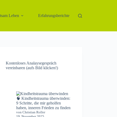
htsam Leben
Erfahrungsberichte
Kostenloses Analaysegespräch
vereinbaren (aufs Bild klicken!)
🧠 Kindheitstrauma überwinden:
9 Schritte, die mir geholfen
haben, inneren Frieden zu finden
von Christian Roller
19. November 2025