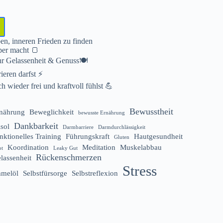
en, inneren Frieden zu finden
per macht 🍞
hr Gelassenheit & Genuss🍽️
eren darfst ⚡️
 wieder frei und kraftvoll fühlst 💪
Bewusstheit
rnährung
Beweglichkeit
bewusste Ernährung
Dankbarkeit
isol
Darmbarriere
Darmdurchlässigkeit
nktionelles Training
Führungskraft
Hautgesundheit
Gluten
Koordination
Meditation
Muskelabbau
ot
Leaky Gut
Rückenschmerzen
lassenheit
Stress
melöl
Selbstfürsorge
Selbstreflexion