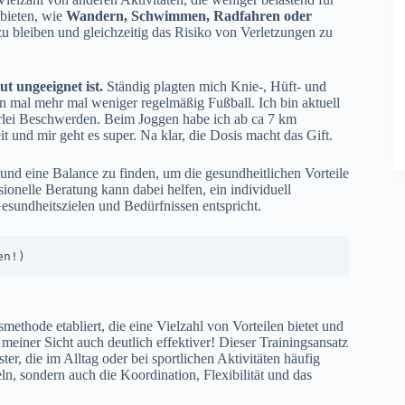
 bieten, wie
Wandern, Schwimmen, Radfahren oder
 zu bleiben und gleichzeitig das Risiko von Verletzungen zu
t ungeeignet ist.
Ständig plagten mich Knie-, Hüft- und
en mal mehr mal weniger regelmäßig Fußball. Ich bin aktuell
rlei Beschwerden. Beim Joggen habe ich ab ca 7 km
 und mir geht es super. Na klar, die Dosis macht das Gift.
und eine Balance zu finden, um die gesundheitlichen Vorteile
onelle Beratung kann dabei helfen, ein individuell
sundheitszielen und Bedürfnissen entspricht.
en!)
smethode etabliert, die eine Vielzahl von Vorteilen bietet und
 meiner Sicht auch deutlich effektiver! Dieser Trainingsansatz
r, die im Alltag oder bei sportlichen Aktivitäten häufig
ln, sondern auch die Koordination, Flexibilität und das