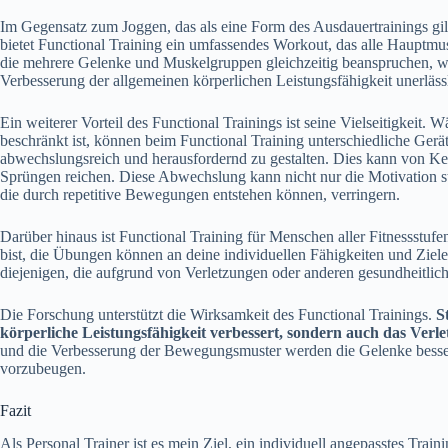
Im Gegensatz zum Joggen, das als eine Form des Ausdauertrainings gil
bietet Functional Training ein umfassendes Workout, das alle Hauptmu
die mehrere Gelenke und Muskelgruppen gleichzeitig beanspruchen, w
Verbesserung der allgemeinen körperlichen Leistungsfähigkeit unerlässli
Ein weiterer Vorteil des Functional Trainings ist seine Vielseitigkeit. 
beschränkt ist, können beim Functional Training unterschiedliche Ge
abwechslungsreich und herausfordernd zu gestalten. Dies kann von Ket
Sprüngen reichen. Diese Abwechslung kann nicht nur die Motivation s
die durch repetitive Bewegungen entstehen können, verringern.
Darüber hinaus ist Functional Training für Menschen aller Fitnessstufe
bist, die Übungen können an deine individuellen Fähigkeiten und Ziele 
diejenigen, die aufgrund von Verletzungen oder anderen gesundheitli
Die Forschung unterstützt die Wirksamkeit des Functional Trainings.
S
körperliche Leistungsfähigkeit verbessert, sondern auch das Verl
und die Verbesserung der Bewegungsmuster werden die Gelenke besser 
vorzubeugen.
Fazit
Als Personal Trainer ist es mein Ziel, ein individuell angepasstes Tra