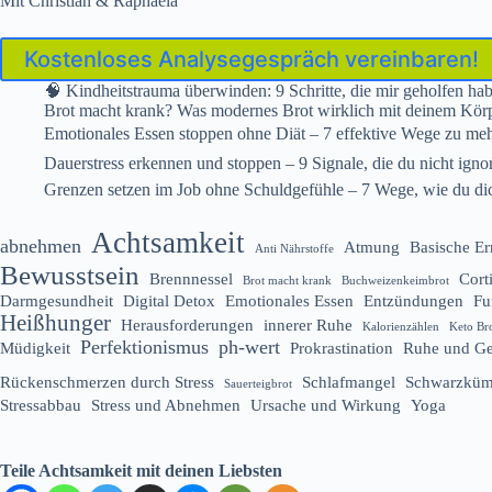
Mit Christian & Raphaela
Kostenloses Analysegespräch vereinbaren!
🧠 Kindheitstrauma überwinden: 9 Schritte, die mir geholfen hab
Brot macht krank? Was modernes Brot wirklich mit deinem Kör
Emotionales Essen stoppen ohne Diät – 7 effektive Wege zu me
Dauerstress erkennen und stoppen – 9 Signale, die du nicht ignori
Grenzen setzen im Job ohne Schuldgefühle – 7 Wege, wie du dich
Achtsamkeit
abnehmen
Atmung
Basische E
Anti Nährstoffe
Bewusstsein
Brennnessel
Cort
Brot macht krank
Buchweizenkeimbrot
Darmgesundheit
Digital Detox
Emotionales Essen
Entzündungen
Fu
Heißhunger
Herausforderungen
innerer Ruhe
Kalorienzählen
Keto Br
Perfektionismus
ph-wert
Müdigkeit
Prokrastination
Ruhe und Ge
Rückenschmerzen durch Stress
Schlafmangel
Schwarzküm
Sauerteigbrot
Stressabbau
Stress und Abnehmen
Ursache und Wirkung
Yoga
Teile Achtsamkeit mit deinen Liebsten