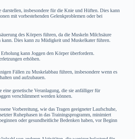
 darstellen, insbesondere für die Knie und Hüften. Dies kann
sonen mit vorbestehenden Gelenkproblemen oder bei
säuerung des Körpers führen, da die Muskeln Milchsäure
en kann. Dies kann zu Müdigkeit und Muskelkater führen.
Erholung kann Joggen den Körper überfordern.
rletzungen erhöhen.
nigen Fällen zu Muskelabbau führen, insbesondere wenn es
erhalten und aufzubauen.
ine genetische Veranlagung, die sie anfälliger für
Joggen verschlimmert werden können.
messene Vorbereitung, wie das Tragen geeigneter Laufschuhe,
esetzter Ruhephasen in das Trainingsprogramm, minimiert
 beginnen oder gesundheitliche Bedenken haben, vor Beginn
Vielzahl von anderen Aktivitäten, die weniger belastend für