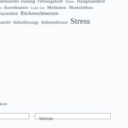
nktionelles Training
Führungskraft
Hautgesundheit
Gluten
Koordination
Meditation
Muskelabbau
ot
Leaky Gut
Rückenschmerzen
lassenheit
Stress
melöl
Selbstfürsorge
Selbstreflexion
kiert
Website