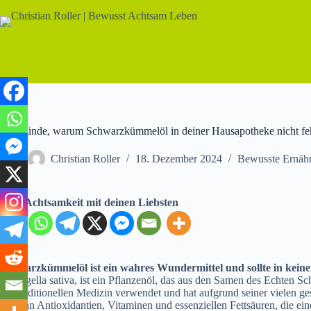
Zum
Inhalt
springen
12 Gründe, warum Schwarzkümmelöl in deiner Hausapotheke nicht feh
Christian Roller
18. Dezember 2024
Bewusste Ernäh
Teile Achtsamkeit mit deinen Liebsten
Schwarzkümmelöl ist ein wahres Wundermittel und sollte in kein
als Nigella sativa, ist ein Pflanzenöl, das aus den Samen des Echten
der traditionellen Medizin verwendet und hat aufgrund seiner vielen ge
reich an Antioxidantien, Vitaminen und essenziellen Fettsäuren, die e