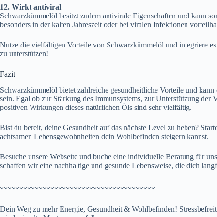
12. Wirkt antiviral
Schwarzkümmelöl besitzt zudem antivirale Eigenschaften und kann s
besonders in der kalten Jahreszeit oder bei viralen Infektionen vorteilha
Nutze die vielfältigen Vorteile von Schwarzkümmelöl und integriere es
zu unterstützen!
Fazit
Schwarzkümmelöl bietet zahlreiche gesundheitliche Vorteile und kann 
sein. Egal ob zur Stärkung des Immunsystems, zur Unterstützung der 
positiven Wirkungen dieses natürlichen Öls sind sehr vielfältig.
Bist du bereit, deine Gesundheit auf das nächste Level zu heben? Star
achtsamen Lebensgewohnheiten dein Wohlbefinden steigern kannst.
Besuche unsere Webseite und buche eine individuelle Beratung für 
schaffen wir eine nachhaltige und gesunde Lebensweise, die dich langfri
〰️〰️〰️〰️〰️〰️〰️〰️〰️〰️〰️〰️〰️〰️〰️〰️〰️〰️〰️〰️
Dein Weg zu mehr Energie, Gesundheit & Wohlbefinden! Stressbefrei