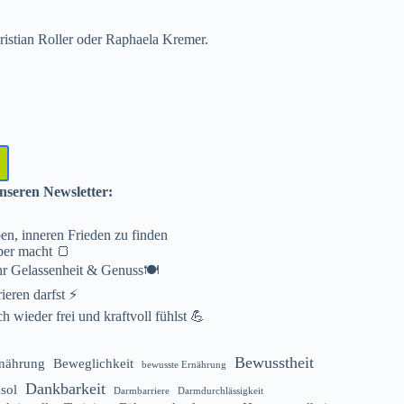
istian Roller oder Raphaela Kremer.
nseren Newsletter:
en, inneren Frieden zu finden
per macht 🍞
hr Gelassenheit & Genuss🍽️
eren darfst ⚡️
 wieder frei und kraftvoll fühlst 💪
Bewusstheit
rnährung
Beweglichkeit
bewusste Ernährung
Dankbarkeit
isol
Darmbarriere
Darmdurchlässigkeit