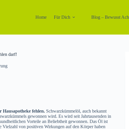
Home
Für Dich
Blog – Bewusst Ac
len darf!
rung
er Hausapotheke fehlen.
Schwarzkümmelöl, auch bekannt
 Schwarzkümmels gewonnen wird. Es wird seit Jahrtausenden in
sundheitlichen Vorteile an Beliebtheit gewonnen. Das Öl ist
ine Vielzahl von positiven Wirkungen auf den Körper haben