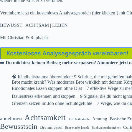
wieder in alte Muster zu verfallen.
Vereinbare jetzt ein
kostenloses Analysegespräch (hier klicken!)
mit Chr
BEWUSST | ACHTSAM | LEBEN
Mit Christian & Raphaela
Kostenloses Analysegespräch vereinbaren!
➡️ Du möchtest keinen Beitrag mehr verpassen? Abonniere jetzt u
🧠 Kindheitstrauma überwinden: 9 Schritte, die mir geholfen hab
Brot macht krank? Was modernes Brot wirklich mit deinem Kör
Emotionales Essen stoppen ohne Diät – 7 effektive Wege zu me
Dauerstress erkennen und stoppen – 9 Signale, die du nicht ignori
Grenzen setzen im Job ohne Schuldgefühle – 7 Wege, wie du dich
Achtsamkeit
abnehmen
Atmung
Basische E
Anti Nährstoffe
Bewusstsein
Brennnessel
Cort
Brot macht krank
Buchweizenkeimbrot