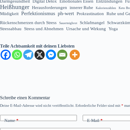
Darmgesundheit
Digital Detox
Emotionales Essen
Entzündungen
Fu
Heißhunger
Herausforderungen
innerer Ruhe
Kalorienzählen
Keto Br
Perfektionismus
ph-wert
Müdigkeit
Prokrastination
Ruhe und Ge
Rückenschmerzen durch Stress
Schlafmangel
Schwarzküm
Sauerteigbrot
Stressabbau
Stress und Abnehmen
Ursache und Wirkung
Yoga
Teile Achtsamkeit mit deinen Liebsten
Schreibe einen Kommentar
Deine E-Mail-Adresse wird nicht veröffentlicht.
Erforderliche Felder sind mit
*
mar
Name
*
E-Mail
*